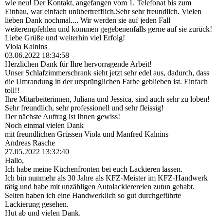
wie neu! Der Kontakt, angefangen vom 1. Telefonat bis zum
Einbau, war einfach unübertrefflich.Sehr sehr freundlich. Vielen
lieben Dank nochmal.... Wir werden sie auf jeden Fall
weiterempfehlen und kommen gegebenenfalls gerne auf sie zurück!
Liebe Grüße und weiterhin viel Erfolg!
Viola Kalnins
03.06.2022
18:34:58
Herzlichen Dank für Ihre hervorragende Arbeit!
Unser Schlafzimmerschrank sieht jetzt sehr edel aus, dadurch, dass
die Umrandung in der ursprünglichen Farbe geblieben ist. Einfach
toll!!
Ihre Mitarbeiterinnen, Juliana und Jessica, sind auch sehr zu loben!
Sehr freundlich, sehr professionell und sehr fleissig!
Der nächste Auftrag ist Ihnen gewiss!
Noch einmal vielen Dank
mit freundlichen Grüssen Viola und Manfred Kalnins
Andreas Rasche
27.05.2022
13:32:40
Hallo,
Ich habe meine Küchenfronten bei euch Lackieren lassen.
Ich bin nunmehr als 30 Jahre als KFZ-Meister im KFZ-Handwerk
tätig und habe mit unzähligen Autolackierereien zutun gehabt.
Selten haben ich eine Handwerklich so gut durchgeführte
Lackierung gesehen.
Hut ab und vielen Dank.